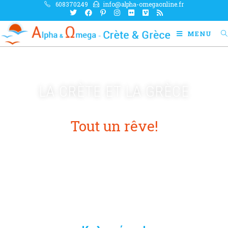
608370249
info@alpha-omegaonline.fr
MENU
LA CRÈTE ET LA GRÈCE
Tout un rêve!
Louez une voiture, et parcourez le pays