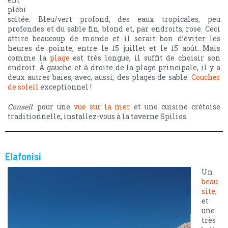
plébi
scitée. Bleu/vert profond, des eaux tropicales, peu
profondes et du sable fin, blond et, par endroits, rose. Ceci
attire beaucoup de monde et il serait bon d’éviter les
heures de pointe, entre le 15 juillet et le 15 août. Mais
comme la
plage
est très longue, il suffit de choisir son
endroit. À gauche et à droite de la plage principale, il y a
deux autres baies, avec, aussi, des plages de sable.
Coucher
de soleil
exceptionnel !
Conseil
: pour une
vue sur la mer
et une cuisine crétoise
traditionnelle, installez-vous à la taverne Spilios.
Elafonisi
Un
beau
site
,
et
une
très