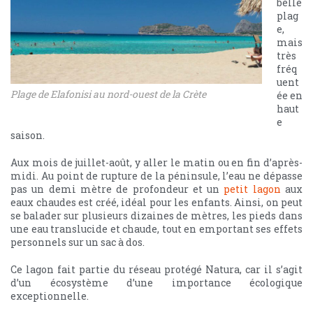
belle
plag
e,
mais
très
fréq
uent
Plage de Elafonisi au nord-ouest de la Crète
ée en
haut
e
saison.
Aux mois de juillet-août, y aller le matin ou en fin d’après-
midi. Au point de rupture de la péninsule, l’eau ne dépasse
pas un demi mètre de profondeur et un
petit lagon
aux
eaux chaudes est créé, idéal pour les enfants. Ainsi, on peut
se balader sur plusieurs dizaines de mètres, les pieds dans
une eau translucide et chaude, tout en emportant ses effets
personnels sur un sac à dos.
Ce lagon fait partie du réseau protégé Natura, car il s’agit
d’un écosystème d’une importance écologique
exceptionnelle.