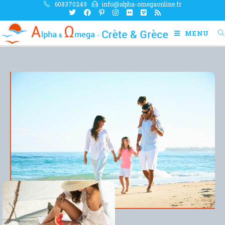
608370249
info@alpha-omegaonline.fr
MENU
Crète et Grèce