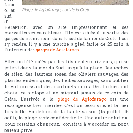
farag
Plage de Agiofarago, sud de la Crète
o, au
sud
d’
Héraklion, avec un site impressionnant et ses
merveilleuses eaux bleues. Elle est située à la sortie des
gorges du même nom dans le sud de la mer de Crète. Pour
s’y rendre, il y a une marche à pied facile de 25 min, à
l’intérieur des
gorges de Agiofarago
.
lles ont été créés par les lits de deux rivières, qui se
E
jettent dans la mer du Sud, jusqu’à la plage. Des
roches
de silex, des lauriers roses, des oliviers sauvages, des
plantes endémiques, des herbes sauvages, sans oublier
le vol incessant des martinets noirs. Des tortues ont
choisi ce biotope et ne migrent jamais de ce coin de
Crète. L’arrivée à la
plage de Agiofarago
est une
récompense bien méritée. C’est un beau site, et la mer
très belle.
En dehors de la haute saison (15 juillet- 15
août), la plage reste confidentielle. Une autre solution,
pour certains chanceux, consiste à y accéder en petit
bateau privé.