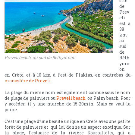
site
de
Prev
eli
est à
38
km
au
sud
de
Preveli beach, au sud de Rethymnon
Réth
ymn
on
en Crète, et à 10 km à l’est de Plakias, en contrebas du
monastère de Preveli
.
La plage du même nom est également connue sous le nom
de plage de palmiers ou
Preveli beach
ou Palm beach. Pour
y accéder, il y une marche de 15-20min. Mais ça vaut la
peine.
C’est une plage d’une beauté unique en Crète avec une petite
forêt de palmiers et qui lui donne un aspect exotique. Sur
la plage, l’estuaire de la rivière Kourtaliotis, qui a