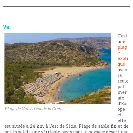
Vaï
C’est
une
plag
e
exoti
que
avec
la
seule
pal
mer
aie
d’Eur
Plage de Vaï. A l’est de la Crète
ope
et
elle
est située à 24 km à l’est de Sitia. Plage de sable fin et de
petits galets, une véritable oasis pour le paysage désertique