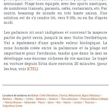
avoisinant. Plage bien équipée, avec des sports nautiques,
de nombreux transats, parasols, cafés, restaurants, etc. Par
contre, beaucoup de monde en très haute saison. Une
solution est de s’y rendre tôt, vers 9-10h, ou en fin d’après
midi.
Les palmiers ici sont indigènes et couvrent la majeure
partie du petit ravin jusqu’à la mer. Outre l’esthétique,
Vai a également d’une grande valeur biologique. La
zone humide créée entre la palmeraie et la plage est
importante pour l’avifaune, tandis que dans la mer se
développe une énorme richesse de vie marine. Le trajet
en voiture depuis Sitia dure environ 20 minutes. (pour
les bus, voir
KTEL
)
Location de voitures en
Grèce
:
Crète
(
Héraklion
,
Chania
,
Rethymnon
,
Agios Nikolaos
) –
Athènes
–
Rhodes
–
Corfou
–
Mykonos
–
Santorin
–
Thessalonique
–
Preveza/Aktion/Lefkada
–
Patras/Araxos
–
Kalamata
–
Paros
–
Syros
–
Kos
–
Naxos
–
Lesbos
–
Thassos
–
Zakynthos/Zante