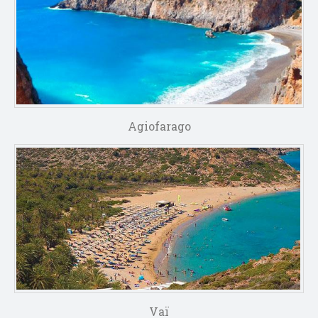
Agiofarago
Vaï