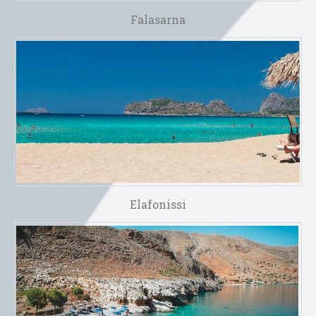
Falasarna
Elafonissi