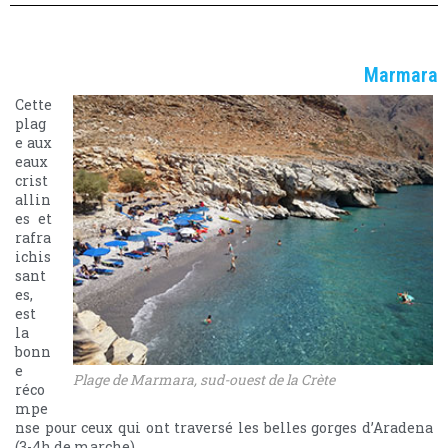
Marmara
Cette
plag
e aux
eaux
crist
allin
es et
rafra
ichis
sant
es,
est
la
bonn
e
Plage de Marmara, sud-ouest de la Crète
réco
mpe
nse pour ceux qui ont traversé les belles gorges d’Aradena
(3-4h de marche).