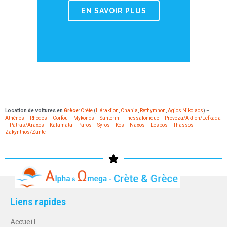
EN SAVOIR PLUS
Location de voitures en
Grèce
:
Crète
(
Héraklion
,
Chania
,
Rethymnon
,
Agios Nikolaos
) –
Athènes
–
Rhodes
–
Corfou
–
Mykonos
–
Santorin
–
Thessalonique
–
Preveza/Aktion/Lefkada
–
Patras/Araxos
–
Kalamata
–
Paros
–
Syros
–
Kos
–
Naxos
–
Lesbos
–
Thassos
–
Zakynthos/Zante
Liens rapides
Accueil