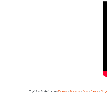
Top 10 en Crète
: Loutro –
Elafonisi
–
Falasarna
–
Balos
–
Chania
–
Gorge