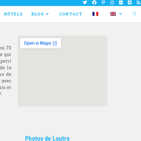
HÔTELS
BLOG
CONTACT
ron 70
x qui
petit
de la
me de
 avec
nts et
!
Photos de Loutro