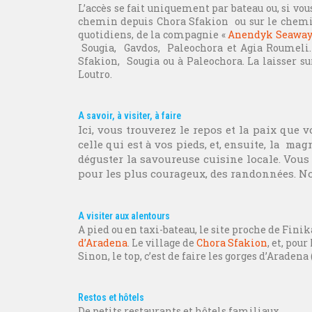
L’accès se fait uniquement par bateau ou, si vou
chemin depuis Chora Sfakion ou sur le chemin 
quotidiens, de la compagnie «
Anendyk Seaway
Sougia, Gavdos, Paleochora et Agia Roumeli. U
Sfakion, Sougia ou à Paleochora. La laisser sur
Loutro.
A savoir, à visiter, à faire 
Ici, vous trouverez le repos et la paix que 
celle qui est à vos pieds, et, ensuite, la
magn
déguster la savoureuse cuisine locale. Vou
pour les plus courageux, des randonnées. N
A visiter aux alentours 
A pied ou en taxi-bateau, le site proche de Finik
d’Aradena
. Le village de
Chora Sfakion
, et, pou
Sinon, le top, c’est de faire les gorges d’Aradena 
Restos et hôtels
De petits restaurants et hôtels familiaux.