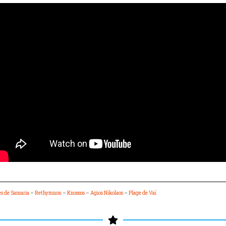
s de Samaria
–
Rethymnon
–
Knossos
–
Agios Nikolaos
–
Plage de Vaï