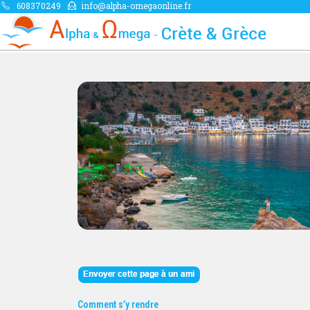
608370249
info@alpha-omegaonline.fr
Comment s’y rendre 