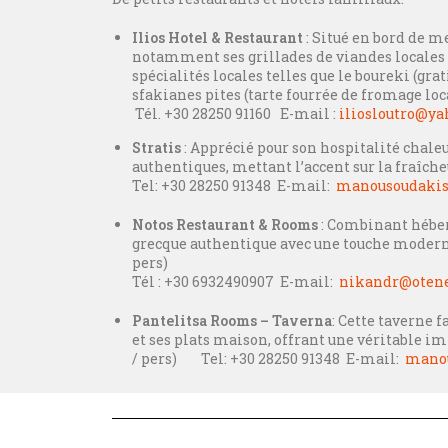
Ilios Hotel & Restaurant
: Situé en bord de me
notamment ses grillades de viandes locales 
spécialités locales telles que le boureki (gra
sfakianes pites (tarte fourrée de fromage local
Tél. +30 28250 91160 E-mail :
iliosloutro@y
Stratis
: Apprécié pour son hospitalité chaleu
authentiques, mettant l’accent sur la fraîcheu
Tel: +30 28250 91348 E-mail:
manousoudakis
Notos Restaurant & Rooms
: Combinant héber
grecque authentique avec une touche moderne
pers)
Tél : +30 6932490907
E-mail:
nikandr@otene
Pantelitsa Rooms – Taverna
: Cette taverne 
et ses plats maison, offrant une véritable im
/ pers) Tel: +30 28250 91348 E-mail:
manou