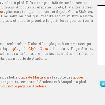
s voulez, à pied. Il faut compte 1h30 de randonnée sur un
depuis Anopolis ou Aradena. En été, Il y a des ferries
s
« , plusieurs fois par jour, vers et depuis Chora Sfakion,
ne solution pratique, c’est d’aller en voiture à Chora
 place, et ensuite prendre le petit ferry pour arriver à
vous recherchez. D’abord les plages, à commencer par
ifique
plage de Glyka Nera
à l’est du village. Sinon,
s adonner à
la lecture, et surtout faire des marches et
otamment celle de Aradena.
as. La belle
plage de Marmara
à la sortie des
gorges
r les sportifs, remonter à Aradena et à Anopolis à pied.
(
voir notre page sur Aradena
).