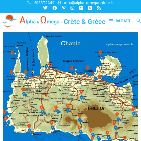
608370249
info@alpha-omegaonline.fr
MENU